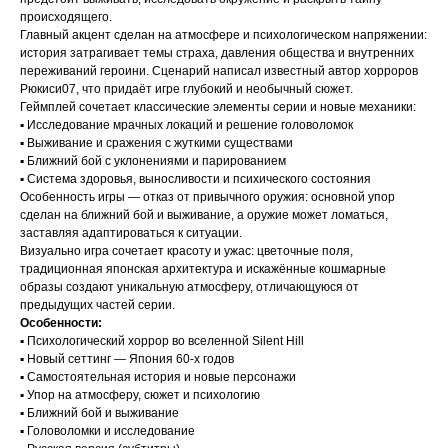
происходящего.
Главный акцент сделан на атмосфере и психологическом напряжении:
история затрагивает темы страха, давления общества и внутренних
переживаний героини. Сценарий написал известный автор хорроров
Рюкиси07, что придаёт игре глубокий и необычный сюжет.
Геймплей сочетает классические элементы серии и новые механики:
▪️ Исследование мрачных локаций и решение головоломок
▪️ Выживание и сражения с жуткими существами
▪️ Ближний бой с уклонениями и парированием
▪️ Система здоровья, выносливости и психического состояния
Особенность игры — отказ от привычного оружия: основной упор
сделан на ближний бой и выживание, а оружие может ломаться,
заставляя адаптироваться к ситуации.
Визуально игра сочетает красоту и ужас: цветочные поля,
традиционная японская архитектура и искажённые кошмарные
образы создают уникальную атмосферу, отличающуюся от
предыдущих частей серии.
Особенности:
▪️ Психологический хоррор во вселенной Silent Hill
▪️ Новый сеттинг — Япония 60-х годов
▪️ Самостоятельная история и новые персонажи
▪️ Упор на атмосферу, сюжет и психологию
▪️ Ближний бой и выживание
▪️ Головоломки и исследование