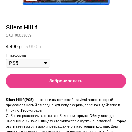
Silent Hill f
SKU:
00013639
4 490
р.
5 990
р.
Платформа
Забронировать
Silent Hill f (PS5)
— это психологический survival horror, который
предлагает новый взгляд на культовую серию, перенося действие в
Японию 1960-х годов.
События разворачиваются в небольшом городке Эбисугаока, где
школьница Хинако Симидзу сталкивается с жуткой аномалией — город
окутывает густой туман, превращая его в настоящий кошмар. Вам
предстоит выживать, исследовать окружение и раскрыть тайну