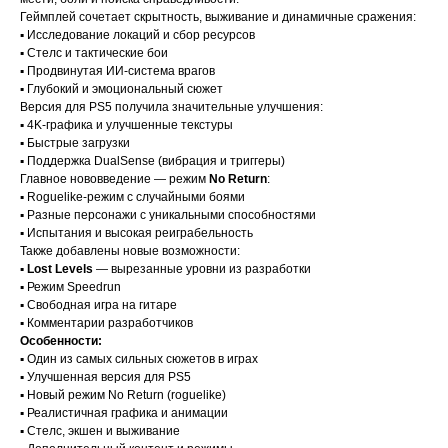
Геймплей сочетает скрытность, выживание и динамичные сражения:
▪️ Исследование локаций и сбор ресурсов
▪️ Стелс и тактические бои
▪️ Продвинутая ИИ-система врагов
▪️ Глубокий и эмоциональный сюжет
Версия для PS5 получила значительные улучшения:
▪️ 4K-графика и улучшенные текстуры
▪️ Быстрые загрузки
▪️ Поддержка DualSense (вибрация и триггеры)
Главное нововведение — режим
No Return
:
▪️ Roguelike-режим с случайными боями
▪️ Разные персонажи с уникальными способностями
▪️ Испытания и высокая реиграбельность
Также добавлены новые возможности:
▪️
Lost Levels
— вырезанные уровни из разработки
▪️ Режим Speedrun
▪️ Свободная игра на гитаре
▪️ Комментарии разработчиков
Особенности:
▪️ Один из самых сильных сюжетов в играх
▪️ Улучшенная версия для PS5
▪️ Новый режим No Return (roguelike)
▪️ Реалистичная графика и анимации
▪️ Стелс, экшен и выживание