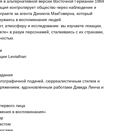
я в альтернативной версии Восточной Германии 1984
рация контролирует общество через наблюдение и
граете за агента Дэниела МакГоверна, который
гружаясь в воспоминания людей.
т, атмосферу и исследование: вы изучаете локации,
те» в разум персонажей, сталкиваясь с их страхами,
ностью.
ки
ации Leviathan
издания
атографичной подачей, сюрреалистичным стилем и
ряжением, вдохновлённым работами Дэвида Линча и
 первого лица
ужения в воспоминания»
ир
екстом
онусами