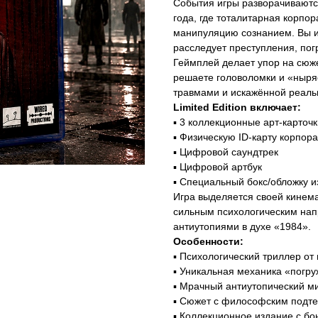
События игры разворачиваютс
года, где тоталитарная корпо
манипуляцию сознанием. Вы и
расследует преступления, по
Геймплей делает упор на сюже
решаете головоломки и «ныряе
травмами и искажённой реаль
Limited Edition включает:
▪️ 3 коллекционные арт-карточ
▪️ Физическую ID-карту корпор
▪️ Цифровой саундтрек
▪️ Цифровой артбук
▪️ Специальный бокс/обложку 
Игра выделяется своей кинем
сильным психологическим нап
антиутопиями в духе «1984».
Особенности:
▪️ Психологический триллер от
▪️ Уникальная механика «погр
▪️ Мрачный антиутопический м
▪️ Сюжет с философским подт
▪️ Коллекционное издание с б