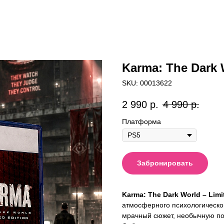
Karma: The Dark 
SKU:
00013622
2 990
р.
4 990
р.
Платформа
Забронировать
Karma: The Dark World – Limi
атмосферного психологическог
мрачный сюжет, необычную по