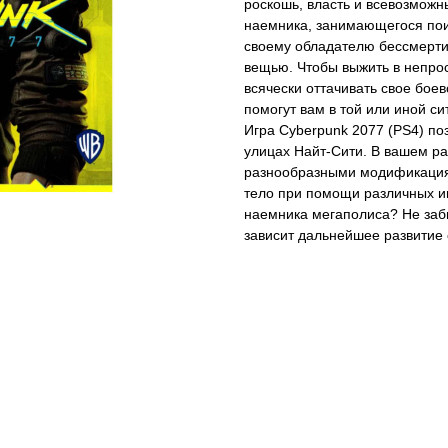
роскошь, власть и всевозможн
наемника, занимающегося пои
своему обладателю бессмертие
вещью. Чтобы выжить в непро
всячески оттачивать свое бое
помогут вам в той или иной си
Игра Cyberpunk 2077 (PS4) по
улицах Найт-Сити. В вашем р
разнообразными модификациям
тело при помощи различных им
наемника мегаполиса? Не забы
зависит дальнейшее развитие