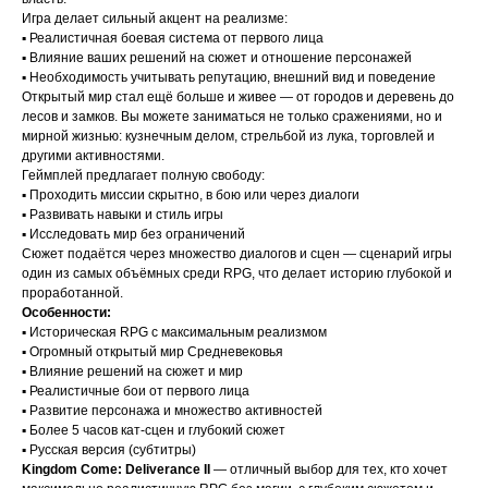
Игра делает сильный акцент на реализме:
▪️ Реалистичная боевая система от первого лица
▪️ Влияние ваших решений на сюжет и отношение персонажей
▪️ Необходимость учитывать репутацию, внешний вид и поведение
Открытый мир стал ещё больше и живее — от городов и деревень до
лесов и замков. Вы можете заниматься не только сражениями, но и
мирной жизнью: кузнечным делом, стрельбой из лука, торговлей и
другими активностями.
Геймплей предлагает полную свободу:
▪️ Проходить миссии скрытно, в бою или через диалоги
▪️ Развивать навыки и стиль игры
▪️ Исследовать мир без ограничений
Сюжет подаётся через множество диалогов и сцен — сценарий игры
один из самых объёмных среди RPG, что делает историю глубокой и
проработанной.
Особенности:
▪️ Историческая RPG с максимальным реализмом
▪️ Огромный открытый мир Средневековья
▪️ Влияние решений на сюжет и мир
▪️ Реалистичные бои от первого лица
▪️ Развитие персонажа и множество активностей
▪️ Более 5 часов кат-сцен и глубокий сюжет
▪️ Русская версия (субтитры)
Kingdom Come: Deliverance II
— отличный выбор для тех, кто хочет