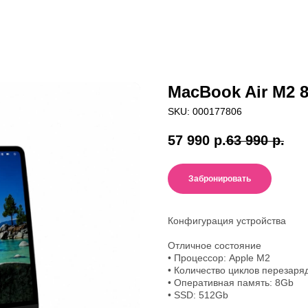
MacBook Air M2 
SKU:
000177806
57 990
р.
63 990
р.
Забронировать
Конфигурация устройства
Отличное состояние
• Процессор: Apple M2
• Количество циклов перезаряд
• Оперативная память: 8Gb
• SSD: 512Gb