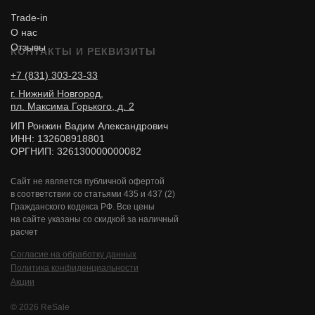
Trade-in
О нас
Отзывы
КОНТАКТЫ И РЕКВИЗИТЫ
+7 (831) 303-23-33
г. Нижний Новгород,
пл. Максима Горького, д. 2
ИП Ронжин Вадим Александрович
ИНН: 132608918801
ОРГНИП: 326130000000082
Сайт не является публичной офертой
в соответствии со статьями 435 и 437 (2)
Гражданского кодекса РФ. Все цены
на сайте указаны со скидкой за наличный
расчет
Согласие на обработку данных
Политика конфиденциальности
Акции
© 2026 ReSale