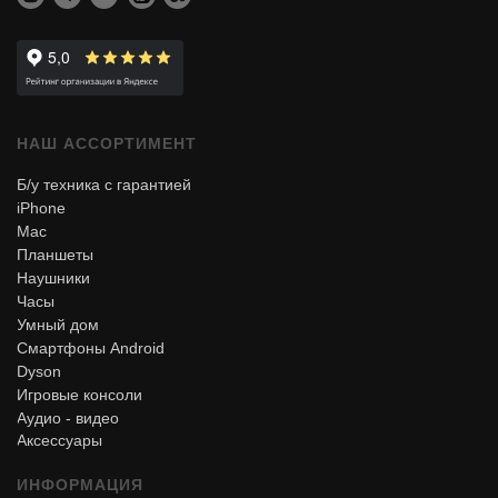
Trade-in
О нас
НАШ АССОРТИМЕНТ
Отзывы
Б/у техника с гарантией
iPhone
Mac
Планшеты
Наушники
Часы
Умный дом
Смартфоны Android
Dyson
Игровые консоли
Аудио - видео
Аксессуары
ИНФОРМАЦИЯ