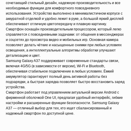
сочетающий стильный дизайн, надежную производительность и все
необходимые функции для комфортного повседневного
использования. Устройство выполнено в минималистичном корпусе с
аккуратной отделкой и удобно лежит в руке, а большой яркий дисплей
обеспечивает отличную цветопередачу и плавную картинку.
Смартфон оснащён производительным процессором, который легко
справляется с повседневными задачами: от общения в мессенджерах
и соцсетях до просмотра видео и мобильных игр. Основная камера
позволяет делать чёткие и насыщенные снимки при любых условиях
освещения, а интеллектуальные алгоритмы обработки улучшают
детализацию и цвет.
Samsung Galaxy A37 поддерживает современные стандарты связи,
включая 4G/5G (в зависимости от версии), Wi-Fi и Bluetooth,
обеспечивая стабильное подключение в любых условиях. Ёмкий
аккумулятор гарантирует полный день активной работы без
Для данного товара доступны
подзарядки, а быстрая зарядка позволяет быстро восстановить заряд
рассрочка и кредит
устройства.
Смартфон работает под управлением актуальной версии Android с
Свяжитесь с нами и узнайте
фирменной оболочкой One UI, предлагая удобный интерфейс, гибкие
подробные условия
настройки и расширенные функции безопасности. Samsung Galaxy
A37 — отличный выбор для тех, кто ищет сбалансированный и
надежный смартфон по доступной цене.
Узнать подробнее