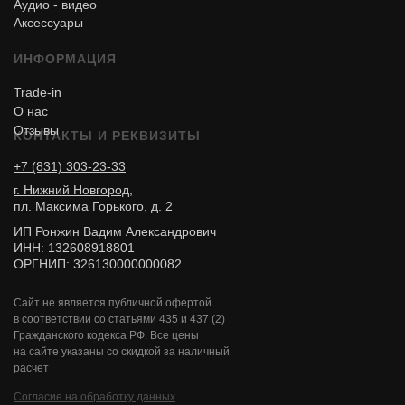
Аудио - видео
Аксессуары
ИНФОРМАЦИЯ
Trade-in
О нас
Отзывы
КОНТАКТЫ И РЕКВИЗИТЫ
+7 (831) 303-23-33
г. Нижний Новгород,
пл. Максима Горького, д. 2
ИП Ронжин Вадим Александрович
ИНН: 132608918801
ОРГНИП: 326130000000082
Сайт не является публичной офертой
в соответствии со статьями 435 и 437 (2)
Гражданского кодекса РФ. Все цены
на сайте указаны со скидкой за наличный
расчет
Согласие на обработку данных