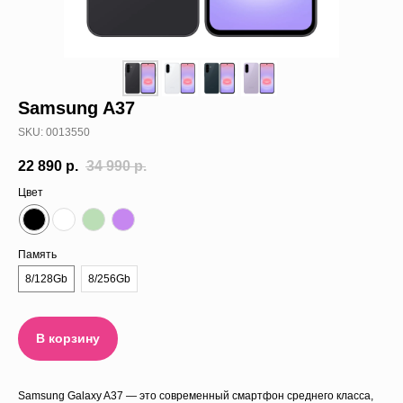
Trade-in
О нас
Samsung A37
Отзывы
SKU:
0013550
22 890
р.
34 990
р.
Цвет
Память
8/128Gb
8/256Gb
В корзину
Samsung Galaxy A37 — это современный смартфон среднего класса,