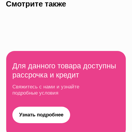
Смотрите также
Кредит и рассрочка
Оформить кредит или рассрочку можно только
в оффлайн магазинах. Для оформления
потребуется паспорт, телефон и немного времени.
Рассрочка на 6 месяцев
Платеж
Первый взнос
Срок
от 16 665 ₽
0 ₽
6 месяцев
Рассрочка на 12 месяцев
Платеж
Первый взнос
Срок
от 8332 ₽
0 ₽
12 месяцев
Рассрочка на 24 месяца
Платеж
Первый взнос
Срок
от 4166 ₽
0 ₽
24 месяцев