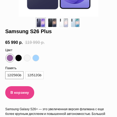
Trade-in
О нас
Samsung S26 Plus
Отзывы
65 990
р.
119 990
р.
Цвет
Память
12/256Gb
12/512Gb
В корзину
Samsung Galaxy S26+ — это увеличенная версия флагмана с еще
более крупным дисплеем и повышенной автономностью. Большой