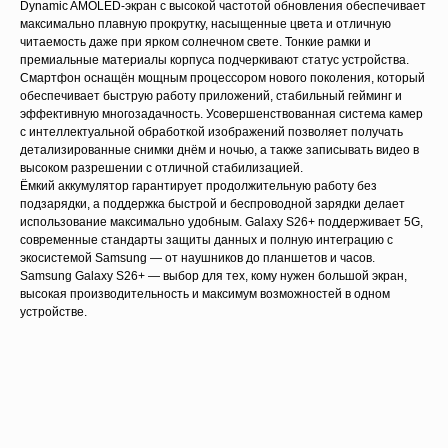
Dynamic AMOLED-экран с высокой частотой обновления обеспечивает
максимально плавную прокрутку, насыщенные цвета и отличную
читаемость даже при ярком солнечном свете. Тонкие рамки и
премиальные материалы корпуса подчеркивают статус устройства.
Смартфон оснащён мощным процессором нового поколения, который
обеспечивает быструю работу приложений, стабильный гейминг и
эффективную многозадачность. Усовершенствованная система камер
с интеллектуальной обработкой изображений позволяет получать
детализированные снимки днём и ночью, а также записывать видео в
высоком разрешении с отличной стабилизацией.
Ёмкий аккумулятор гарантирует продолжительную работу без
подзарядки, а поддержка быстрой и беспроводной зарядки делает
Для данного товара доступны
использование максимально удобным. Galaxy S26+ поддерживает 5G,
современные стандарты защиты данных и полную интеграцию с
рассрочка и кредит
экосистемой Samsung — от наушников до планшетов и часов.
Свяжитесь с нами и узнайте
Samsung Galaxy S26+ — выбор для тех, кому нужен большой экран,
подробные условия
высокая производительность и максимум возможностей в одном
устройстве.
Узнать подробнее