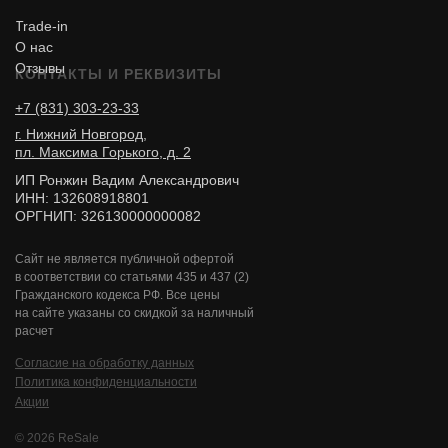
Trade-in
О нас
Отзывы
КОНТАКТЫ И РЕКВИЗИТЫ
+7 (831) 303-23-33
г. Нижний Новгород,
пл. Максима Горького, д. 2
ИП Ронжин Вадим Александрович
ИНН: 132608918801
ОРГНИП: 326130000000082
Сайт не является публичной офертой
в соответствии со статьями 435 и 437 (2)
Гражданского кодекса РФ. Все цены
на сайте указаны со скидкой за наличный
расчет
Согласие на обработку данных
Политика конфиденциальности
Акции
© 2026 ReSale