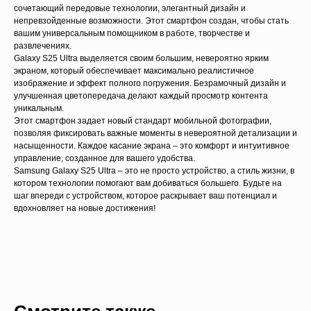
сочетающий передовые технологии, элегантный дизайн и
непревзойденные возможности. Этот смартфон создан, чтобы стать
вашим универсальным помощником в работе, творчестве и
развлечениях.
Galaxy S25 Ultra выделяется своим большим, невероятно ярким
экраном, который обеспечивает максимально реалистичное
изображение и эффект полного погружения. Безрамочный дизайн и
улучшенная цветопередача делают каждый просмотр контента
уникальным.
Этот смартфон задает новый стандарт мобильной фотографии,
позволяя фиксировать важные моменты в невероятной детализации и
насыщенности. Каждое касание экрана – это комфорт и интуитивное
Для данного товара доступны
управление, созданное для вашего удобства.
рассрочка и кредит
Samsung Galaxy S25 Ultra – это не просто устройство, а стиль жизни, в
котором технологии помогают вам добиваться большего. Будьте на
Свяжитесь с нами и узнайте
подробные условия
шаг впереди с устройством, которое раскрывает ваш потенциал и
вдохновляет на новые достижения!
Узнать подробнее