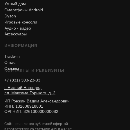
Умный дом
Смартфоны Android
Dyson
Игровые консоли
Аудио - видео
Аксессуары
ИНФОРМАЦИЯ
Trade-in
О нас
Отзывы
КОНТАКТЫ И РЕКВИЗИТЫ
+7 (831) 303-23-33
г. Нижний Новгород,
пл. Максима Горького, д. 2
ИП Ронжин Вадим Александрович
ИНН: 132608918801
ОРГНИП: 326130000000082
Сайт не является публичной офертой
в соответствии со статьями 435 и 437 (2)