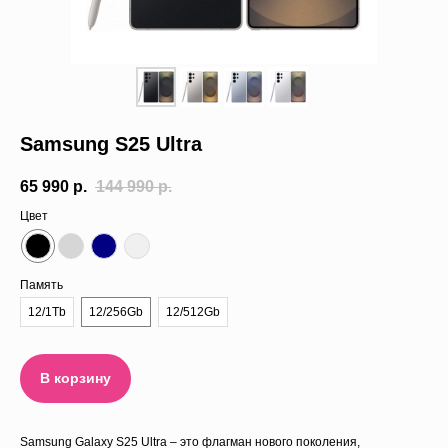
Trade-in
О нас
Отзывы
Samsung S25 Ultra
65 990
р.
144 990
р.
Цвет
Память
12/1Tb
12/256Gb
12/512Gb
В корзину
Samsung Galaxy S25 Ultra – это флагман нового поколения,