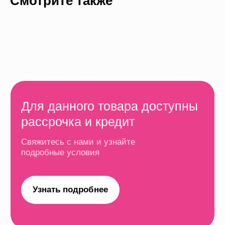
Смотрите также
Кредит и рассрочка
Оформить кредит или рассрочку можно только
в оффлайн магазинах. Для оформления
потребуется паспорт, телефон и немного времени.
Рассрочка на 6 месяцев
Платеж
Первый взнос
Срок
от 18 331 ₽
0 ₽
6 месяцев
Рассрочка на 12 месяцев
Платеж
Первый взнос
Срок
от 9165 ₽
0 ₽
12 месяцев
Рассрочка на 24 месяца
Платеж
Первый взнос
Срок
от 4582 ₽
0 ₽
24 месяцев