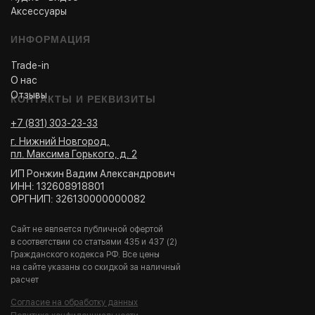
Аксессуары
ИНФОРМАЦИЯ
Trade-in
О нас
Отзывы
КОНТАКТЫ И РЕКВИЗИТЫ
+7 (831) 303-23-33
г. Нижний Новгород,
пл. Максима Горького, д. 2
ИП Ронжин Вадим Александрович
ИНН: 132608918801
ОРГНИП: 326130000000082
Сайт не является публичной офертой
в соответствии со статьями 435 и 437 (2)
Гражданского кодекса РФ. Все цены
на сайте указаны со скидкой за наличный
расчет
Согласие на обработку данных