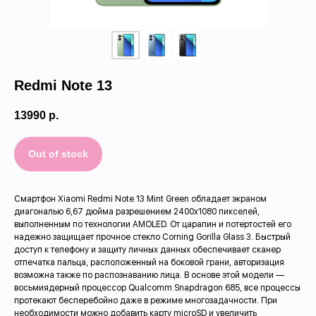
Trade-in
О нас
Redmi Note 13
Отзывы
13990
р.
Out of stock
Смартфон Xiaomi Redmi Note 13 Mint Green обладает экраном
диагональю 6,67 дюйма разрешением 2400x1080 пикселей,
выполненным по технологии AMOLED. От царапин и потертостей его
надежно защищает прочное стекло Corning Gorilla Glass 3. Быстрый
доступ к телефону и защиту личных данных обеспечивает сканер
отпечатка пальца, расположенный на боковой грани, авторизация
возможна также по распознаванию лица. В основе этой модели —
восьмиядерный процессор Qualcomm Snapdragon 685, все процессы
протекают бесперебойно даже в режиме многозадачности. При
необходимости можно добавить карту microSD и увеличить