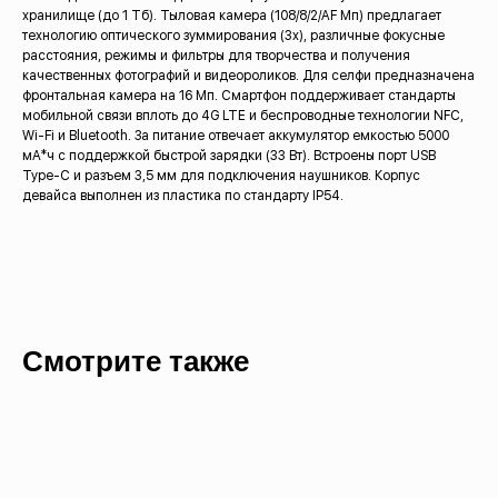
хранилище (до 1 Тб). Тыловая камера (108/8/2/AF Мп) предлагает
технологию оптического зуммирования (3х), различные фокусные
расстояния, режимы и фильтры для творчества и получения
качественных фотографий и видеороликов. Для селфи предназначена
фронтальная камера на 16 Мп. Смартфон поддерживает стандарты
мобильной связи вплоть до 4G LTE и беспроводные технологии NFC,
Wi-Fi и Bluetooth. За питание отвечает аккумулятор емкостью 5000
Для данного товара доступны
мА*ч с поддержкой быстрой зарядки (33 Вт). Встроены порт USB
рассрочка и кредит
Type-C и разъем 3,5 мм для подключения наушников. Корпус
девайса выполнен из пластика по стандарту IP54.
Свяжитесь с нами и узнайте
подробные условия
Узнать подробнее
Смотрите также
Кредит и рассрочка
Оформить кредит или рассрочку можно только
в оффлайн магазинах. Для оформления