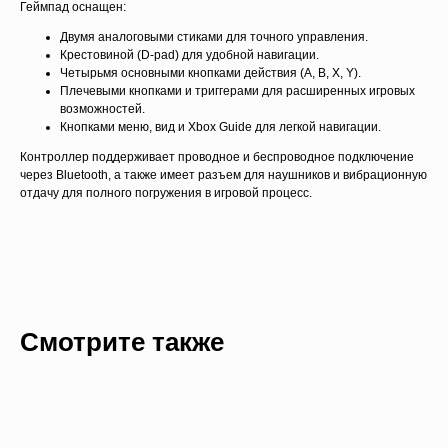
Геймпад оснащен:
Двумя аналоговыми стиками для точного управления.
Крестовиной (D-pad) для удобной навигации.
Четырьмя основными кнопками действия (A, B, X, Y).
Плечевыми кнопками и триггерами для расширенных игровых
возможностей.
Кнопками меню, вид и Xbox Guide для легкой навигации.
Для данного товара доступны
Контроллер поддерживает проводное и беспроводное подключение
рассрочка и кредит
через Bluetooth, а также имеет разъем для наушников и вибрационную
Свяжитесь с нами и узнайте
отдачу для полного погружения в игровой процесс.
подробные условия
Узнать подробнее
Смотрите также
Кредит и рассрочка
Оформить кредит или рассрочку можно только
в оффлайн магазинах. Для оформления