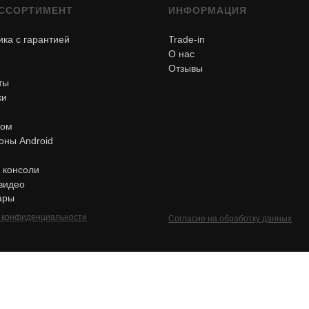
ССОРТИМЕНТ
ИНФОРМАЦИЯ
ика с гарантией
Trade-in
О нас
Отзывы
ты
ки
дом
ны Android
 консоли
 видео
ары
 конфиденциальности
Согласие на обработку данных