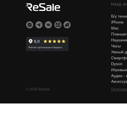
НАШ А
Б/у техн
iPhone
Mac
Планше
Наушни
Часы
Умный 
Смартфо
Dyson
Игровые
Аудио -
Аксессу
© 2026 ReSale
Политика