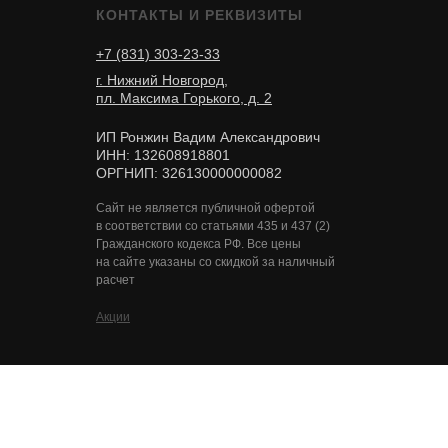
КОНТАКТЫ И РЕКВИЗИТЫ
+7 (831) 303-23-33
г. Нижний Новгород,
пл. Максима Горького, д. 2
ИП Ронжин Вадим Александрович
ИНН: 132608918801
ОРГНИП: 326130000000082
Сайт не является публичной офертой
в соответствии со статьями 435 и 437 (2)
Гражданского кодекса РФ. Все цены
на сайте указаны со скидкой за наличный
расчет
Акции