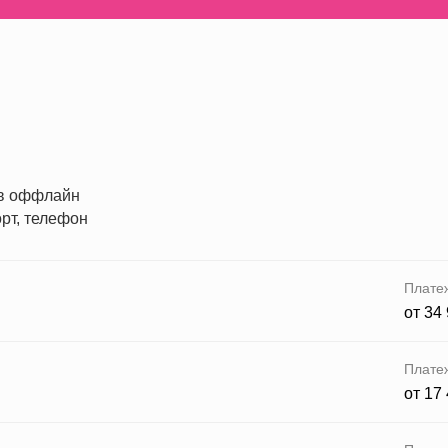
 в оффлайн
рт, телефон
Плате
от 34
Плате
от 17