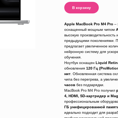
В корзину
Apple MacBook Pro M4 Pro
– 
оснащенный мощным чипом
A
высокую производительность 
предыдущими поколениями. П
предлагает увеличенное коли
нейронную систему для ускоре
обучения.
Ноутбук оснащен
Liquid Reti
обновления
120 Гц (ProMotio
нит
. Обновленная система ох
чипа без перегрева, а увели
часов
без подзарядки.
MacBook Pro M4 Pro получил
4, HDMI, SD-картридер и Mag
профессиональным оборудова
ГБ унифицированной памят
идеально подходит для разраб