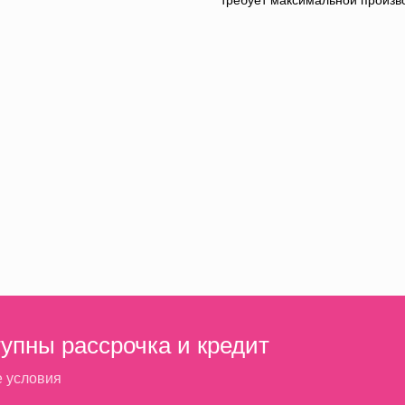
требует максимальной произво
тупны рассрочка и кредит
е условия