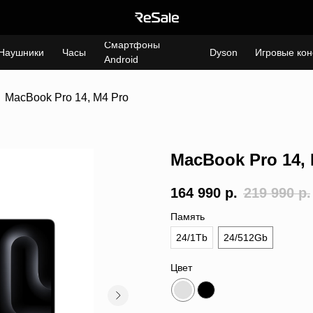
Смартфоны
Наушники
Часы
Dyson
Игровые кон
Android
MacBook Pro 14, M4 Pro
MacBook Pro 14, 
164 990
р.
219 990
р.
Память
24/1Tb
24/512Gb
Цвет