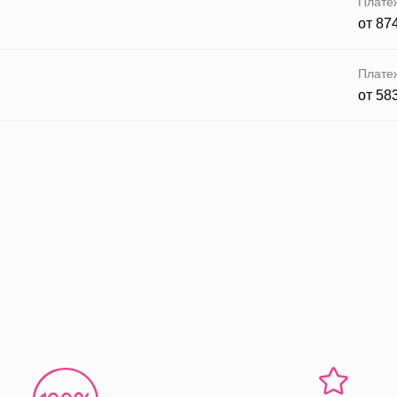
Плате
от 87
Плате
от 58