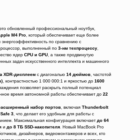
это обновленный профессиональный ноутбук,
pple M4 Pro
, который обеспечивает еще более
и энергоэффективность по сравнению с
роцессор, выполненный по
3-нм техпроцессу
,
чество ядер
CPU и GPU
, а также продвинутую
нных задач искусственного интеллекта и машинного
na XDR-дисплеем
с диагональю
14 дюймов
, частотой
n)
, контрастностью 1 000 000:1 и яркостью до
1600
лаждения позволяет раскрыть полный потенциал
ченное время автономной работы обеспечивает до
22
расширенный набор портов
, включая
Thunderbolt
Safe 3
, что делает его удобным для работы с
нием. Максимальная конфигурация включает
до 64
и
и
до 8 ТБ SSD-накопителя
. Новый MacBook Pro
отчиков, дизайнеров, видеомонтажеров и всех, кто