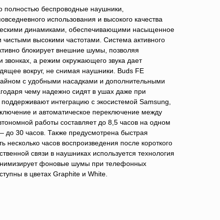
о полностью беспроводные наушники,
овседневного использования и высокого качества
ческими динамиками, обеспечивающими насыщенное
и чистыми высокими частотами. Система активного
тивно блокирует внешние шумы, позволяя
и звонках, а режим окружающего звука дает
дящее вокруг, не снимая наушники. Buds FE
зайном с удобными насадками и дополнительными
одаря чему надежно сидят в ушах даже при
 поддерживают интеграцию с экосистемой Samsung,
дключение и автоматическое переключение между
втономной работы составляет до 8,5 часов на одном
— до 30 часов. Также предусмотрена быстрая
ь несколько часов воспроизведения после короткого
ственной связи в наушниках используется технология
 минимизирует фоновые шумы при телефонных
ступны в цветах Graphite и White.