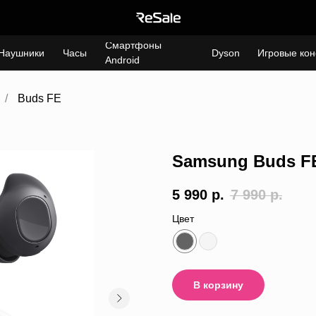
Смартфоны
Наушники
Часы
Dyson
Игровые кон
Android
/
Buds FE
Samsung Buds F
5 990
р.
7 990
р.
Цвет
В корзину