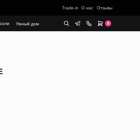
Trade-in
О нас
Отзывы
соли
Умный дом
0
E