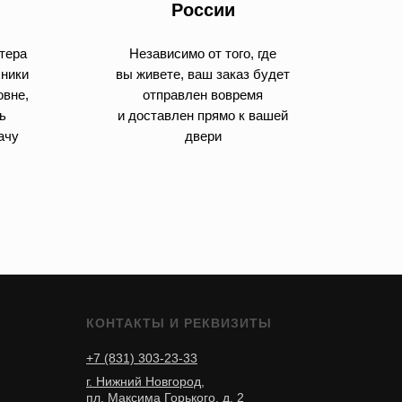
России
тера
Независимо от того, где
хники
вы живете, ваш заказ будет
овне,
отправлен вовремя
ь
и доставлен прямо к вашей
ачу
двери
КОНТАКТЫ И РЕКВИЗИТЫ
+7 (831) 303-23-33
г. Нижний Новгород,
пл. Максима Горького, д. 2