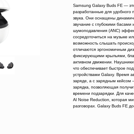
Samsung Galaxy Buds FE — эт
разработанные для удобного п
звука. Они оснащены динами
звучание с глубокими басами 
шумоподавления (ANC) эффек
сосредоточиться на музыке ил
возможность слышать происхо
отличаются эргономичным ди
фиксирующими крыльями, благ
активном движении. Наушники
что обеспечивает быстрое по
устройствами Galaxy. Время а
заряде, а с зарядным кейсом 
зарядка, позволяющая получит
времени подзарядки. Для каче
AI Noise Reduction, которая
разговорах. Galaxy Buds FE до